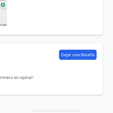
Dejar una Reseña
primero en opinar!
versión de publicación 20260806054012