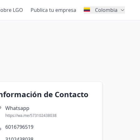
Sobre LGO
Publica tu empresa
Colombia
nformación de Contacto
Whatsapp
https://wa.me/573102438038
6016796519
3102438038