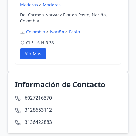
Maderas
>
Maderas
Del Carmen Narvaez Flor en Pasto, Nariño,
Colombia
Colombia
>
Nariño
>
Pasto
Cl E 16 N 5 38
Ver Más
Información de Contacto
6027216370
3128663112
3136422883