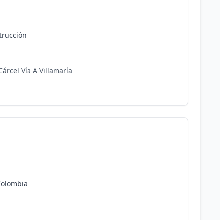
trucción
árcel Vía A Villamaría
Colombia