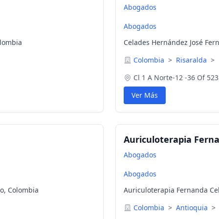
Abogados
Abogados
olombia
Celades Hernández José Fern
Colombia
>
Risaralda
>
Cl 1 A Norte-12 -36 Of 52
Ver Más
Auriculoterapia Fern
Abogados
Abogados
co, Colombia
Auriculoterapia Fernanda Ce
Colombia
>
Antioquia
>