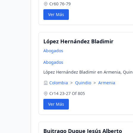
Cr60 76-79
Ver Más
López Hernández Bladimir
Abogados
Abogados
López Hernández Bladimir en Armenia, Quin
Colombia
>
Quindio
>
Armenia
Cr14 23-27 Of 805
Ver Más
Buitrago Duque Jesús Alberto