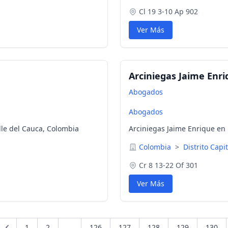
Cl 19 3-10 Ap 902
Ver Más
Arciniegas Jaime Enr
Abogados
Abogados
lle del Cauca, Colombia
Arciniegas Jaime Enrique en 
Colombia
>
Distrito Capi
Cr 8 13-22 Of 301
Ver Más
1
2
...
126
127
128
129
130