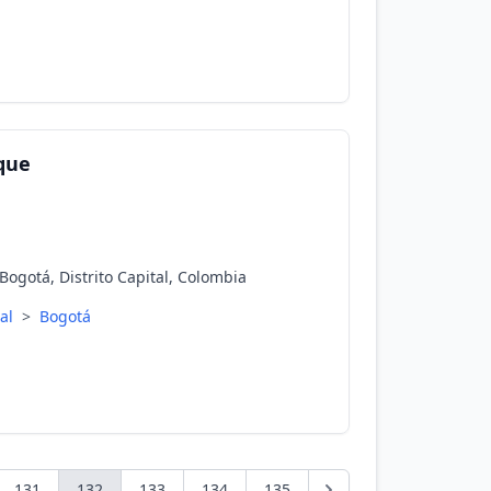
ique
Bogotá, Distrito Capital, Colombia
tal
>
Bogotá
131
132
133
134
135