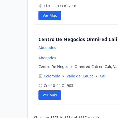
Cl 13 8-93 Of. 2-18
Ver Más
Centro De Negocios Omnired Cali
Abogados
Abogados
Centro De Negocios Omnired Cali en Cali, Va
Colombia
>
Valle del Cauca
>
Cali
Cr4 10-44 Of 903
Ver Más
Showing
1573
to
1584
of
1617
results