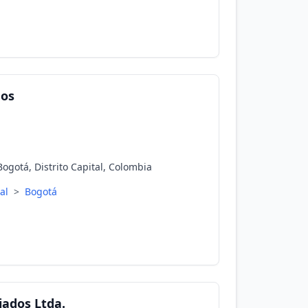
dos
gotá, Distrito Capital, Colombia
tal
>
Bogotá
iados Ltda.