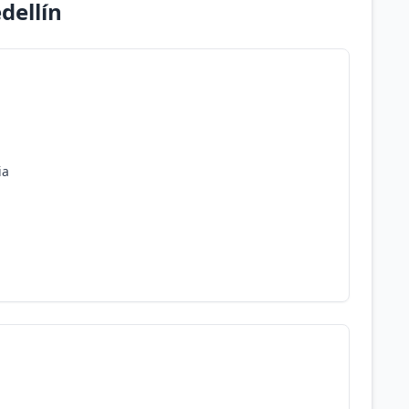
dellín
ia