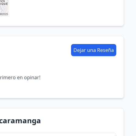
Dejar una Reseña
primero en opinar!
Bucaramanga