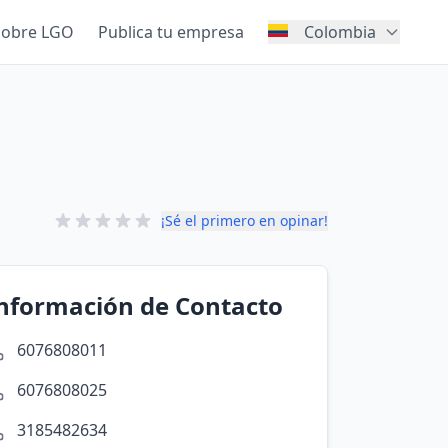
Sobre LGO
Publica tu empresa
Colombia
¡Sé el primero en opinar!
nformación de Contacto
6076808011
6076808025
3185482634