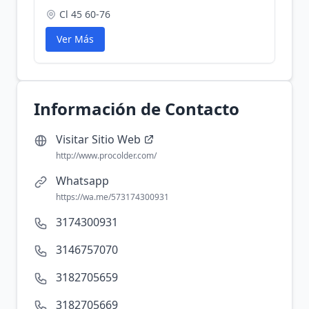
Cl 45 60-76
Ver Más
Información de Contacto
Visitar Sitio Web
http://www.procolder.com/
Whatsapp
https://wa.me/573174300931
3174300931
3146757070
3182705659
3182705669