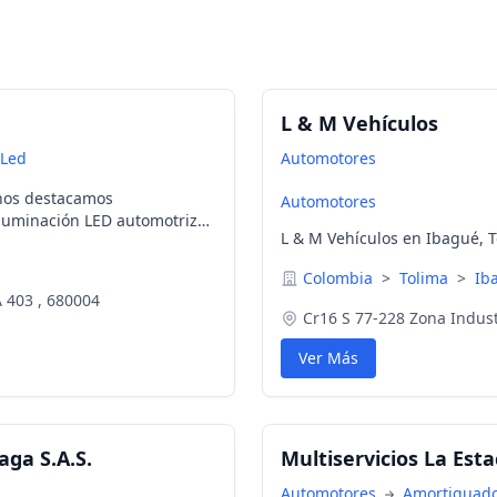
L & M Vehículos
 Led
Automotores
 nos destacamos
Automotores
iluminación LED automotriz
L & M Vehículos en Ibagué, 
as, interruptores, conectores
ículo (Carro, Moto,
Colombia
>
Tolima
>
Ib
 403 , 680004
Cr16 S 77-228 Zona Indust
Ver Más
aga S.A.S.
Multiservicios La Esta
Automotores
Amortiguad