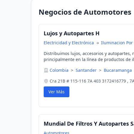
Negocios de Automotores
Lujos y Autopartes H
Electricidad y Electrónica
Iluminacion Por
Distribuimos lujos, accesorios y autopartes,
principalmente en la línea de productos de 
tales como bombillos, barras led, explorador
Colombia
>
Santander
>
Bucaramanga
y terminales eléctricos para todo tipo de veh
Camioneta, Camión y maquinaria)
Cra 21B # 115-116 7A 403 3172416779 , 7A
Ver Más
Mundial De Filtros Y Autopartes S
Automotores