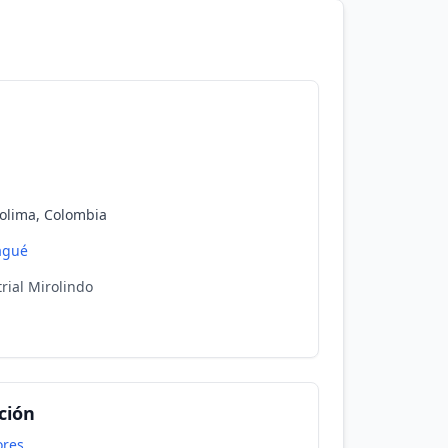
Tolima, Colombia
agué
rial Mirolindo
ción
ores