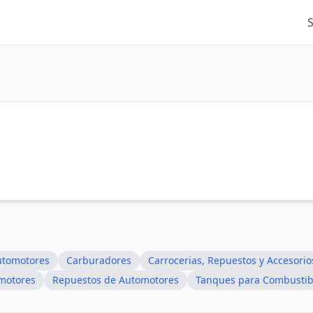
utomotores
Carburadores
Carrocerias, Repuestos y Accesori
motores
Repuestos de Automotores
Tanques para Combustib