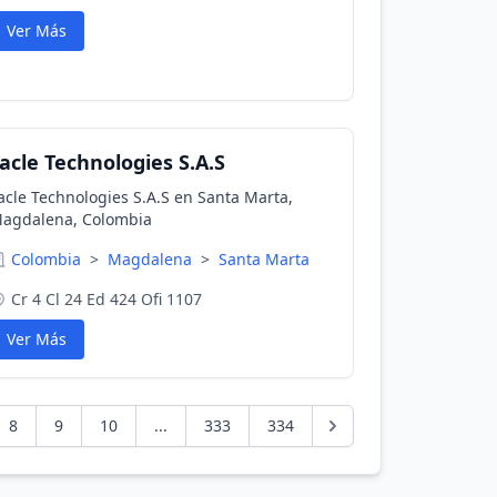
Ver Más
acle Technologies S.A.S
acle Technologies S.A.S en Santa Marta,
agdalena, Colombia
Colombia
>
Magdalena
>
Santa Marta
Cr 4 Cl 24 Ed 424 Ofi 1107
Ver Más
8
9
10
...
333
334