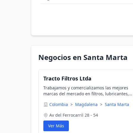
Negocios en Santa Marta
Tracto Filtros Ltda
Trabajamos y comercializamos las mejores
marcas del mercado en filtros, lubricantes,
aceites y grasas industriales. Contamos con 
Colombia
>
Magdalena
>
Santa Marta
respaldo y la garantía de una cobertura
Premiun en cada uno de nuest
Av del Ferrocarril 28 - 54
Ver Más