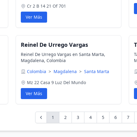
Cr 2 B 14 21 Of 701
Ver Más
Reinel De Urrego Vargas
T
Reinel De Urrego Vargas en Santa Marta,
T
Magdalena, Colombia
M
Colombia
>
Magdalena
>
Santa Marta
Mz 22 Casa 9 Luz Del Mundo
Ver Más
1
2
3
4
5
6
7