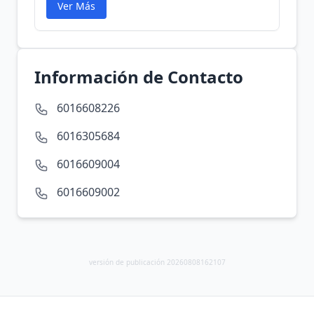
Ver Más
Información de Contacto
6016608226
6016305684
6016609004
6016609002
versión de publicación 20260808162107