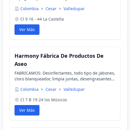
civiles, interventoría de obras entre otros.
Colombia
>
Cesar
>
Valledupar
Cl 9 16 - 44 La Castella
Ver Más
Harmony Fábrica De Productos De
Aseo
FABRICAMOS: Desinfectantes, todo tipo de jabones,
cloro blanqueador, limpia juntas, desengrasantes,
suavizantes para telas, ambientadores, y toda la
Colombia
>
Cesar
>
Valledupar
línea de artículos de aseo para el hogar.
Cl 7 B 19-24 los Músicos
Ver Más