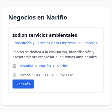
Negocios en Nariño
zodion servicios ambientales
Consultoría y Servicios para Empresas
Soportes
Zodion se dedica a la evaluación, identificación y
asesoramiento empresarial en temas ambientales,
normativos, organizacionales y de saneamiento. Su
Colombia
>
Nariño
>
Nariño
enfoque ecológico se basa en la búsqueda de
soluciones naturales y seguras para la reducción
Carrera 32 #19-99 19 , 1 , 520002
de impactos ambientales y la protección de la
salud.
Ver Más