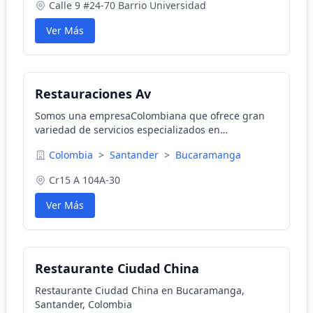
Calle 9 #24-70 Barrio Universidad
Ver Más
Restauraciones Av
Somos una empresaColombiana que ofrece gran
variedad de servicios especializados en
restauración, limpieza, y mantenimiento de pisos
Colombia
>
Santander
>
Bucaramanga
en cerámica, porcelanato, azulejos, mármol,
granito entre otros.
Cr15 A 104A-30
Ver Más
Restaurante Ciudad China
Restaurante Ciudad China en Bucaramanga,
Santander, Colombia