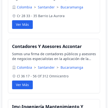
de bater&iacute;as, reguladores y m&aacute;s.
Colombia
>
Santander
>
Bucaramanga
Cr 28 33 - 35 Barrio La Aurora
Ver Más
Contadores Y Asesores Accontar
Somos una firma de contadores públicos y asesores
de negocios especialistas en la aplicación de la
ciencia contable, garantizando el eficiente uso de
Colombia
>
Santander
>
Bucaramanga
la información financiera.
Cl 36 17 - 56 Of 312 Omnicentro
Ver Más
Imc-Ingeniería Mantenimiento Y