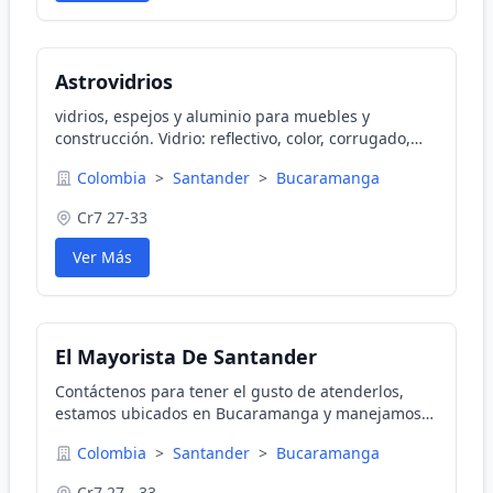
Astrovidrios
vidrios, espejos y aluminio para muebles y
construcción. Vidrio: reflectivo, color, corrugado,
antireflectivo, templado, laminado. Divisiones de
Colombia
>
Santander
>
Bucaramanga
Baño; Espejos Flotantes; Divisiones de Oficina;
Cr7 27-33
Ver Más
El Mayorista De Santander
Contáctenos para tener el gusto de atenderlos,
estamos ubicados en Bucaramanga y manejamos
todo lo relacionado con Vidrios - Vidrierías - Vidrios
Colombia
>
Santander
>
Bucaramanga
templados
Cr7 27 - 33