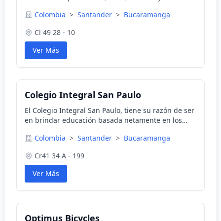
responsable, dedicada a la búsqueda de la verdad
Colombia
>
Santander
>
Bucaramanga
a través de la tecnología. Estamos en Bucaramanga
, Colombia.
Cl 49 28 - 10
Ver Más
Colegio Integral San Paulo
El Colegio Integral San Paulo, tiene su razón de ser
en brindar educación basada netamente en los
principios cristianos, morales y éticos, cumpliendo
Colombia
>
Santander
>
Bucaramanga
con las normas, requisitos y disposiciones legales
Cr41 34 A - 199
Ver Más
Optimus Bicycles