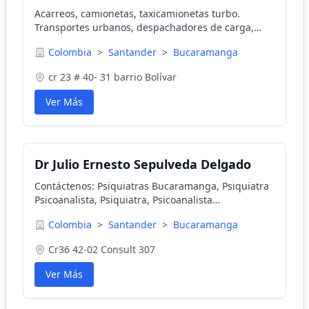
Acarreos, camionetas, taxicamionetas turbo.
Transportes urbanos, despachadores de carga,
transporte de encomiendas.
Colombia
>
Santander
>
Bucaramanga
cr 23 # 40- 31 barrio Bolívar
Ver Más
Dr Julio Ernesto Sepulveda Delgado
Contáctenos: Psiquiatras Bucaramanga, Psiquiatra
Psicoanalista, Psiquiatra, Psicoanalista
Bucaramanga, Sexólogo, Sexólogo Bucaramanga,
Colombia
>
Santander
>
Bucaramanga
Psicoterapia, Psicoanalítica, Psicoterapia
Cr36 42-02 Consult 307
Ver Más