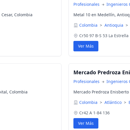
Profesionales
Ingenieros C
 Cesar, Colombia
Metal 10 en Medellín, Antio
Colombia
>
Antioquia
>
Cr50 97 B-S 53 La Estrella
Ver Más
Mercado Predroza Eni
Profesionales
Ingenieros C
pital, Colombia
Mercado Predroza Enisberto e
Colombia
>
Atlántico
>
Cr42 A 1-84 136
Ver Más