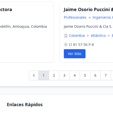
uctora
Jaime Osorio Puccini &
Profesionales
Ingenieros C
edellín, Antioquia, Colombia
Jaime Osorio Puccini & Cía S.
Colombia
>
Atlántico
>
Cl 81 57-56 P-8
Ver Más
1
2
3
4
5
6
7
Enlaces Rápidos