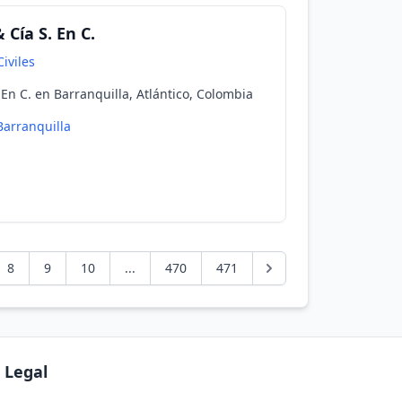
 Cía S. En C.
iviles
 En C. en Barranquilla, Atlántico, Colombia
Barranquilla
8
9
10
...
470
471
Legal