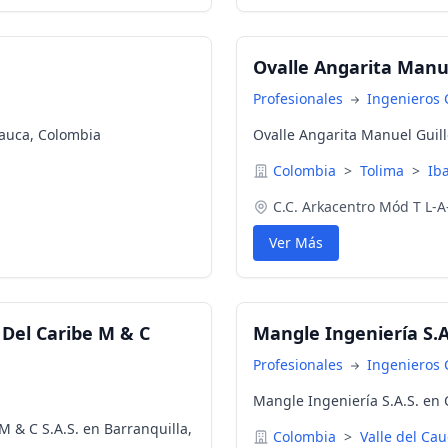
Ovalle Angarita Manu
Profesionales
Ingenieros C
Cauca, Colombia
Ovalle Angarita Manuel Guil
Colombia
>
Tolima
>
Ib
C.C. Arkacentro Mód T L-A
Ver Más
Del Caribe M & C
Mangle Ingeniería S.A
Profesionales
Ingenieros C
Mangle Ingeniería S.A.S. en 
 & C S.A.S. en Barranquilla,
Colombia
>
Valle del Ca