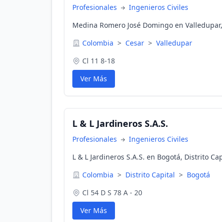
Profesionales
Ingenieros Civiles
Medina Romero José Domingo en Valledupar,
Colombia
>
Cesar
>
Valledupar
Cl 11 8-18
Ver Más
L & L Jardineros S.A.S.
Profesionales
Ingenieros Civiles
L & L Jardineros S.A.S. en Bogotá, Distrito Ca
Colombia
>
Distrito Capital
>
Bogotá
Cl 54 D S 78 A - 20
Ver Más