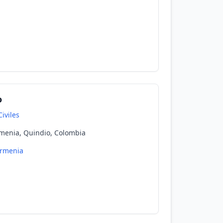
o
iviles
menia, Quindio, Colombia
rmenia