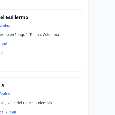
el Guillermo
iviles
lermo en Ibagué, Tolima, Colombia
agué
-7
.S.
iviles
Cali, Valle del Cauca, Colombia
uca
>
Cali