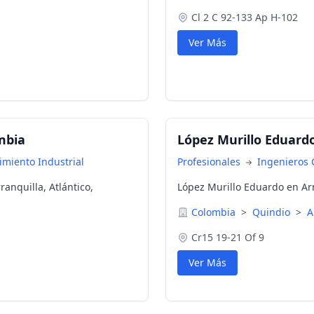
Cl 2 C 92-133 Ap H-102
Ver Más
mbia
López Murillo Eduard
miento Industrial
Profesionales
Ingenieros C
anquilla, Atlántico,
López Murillo Eduardo en Ar
Colombia
>
Quindio
>
A
Cr15 19-21 Of 9
Ver Más