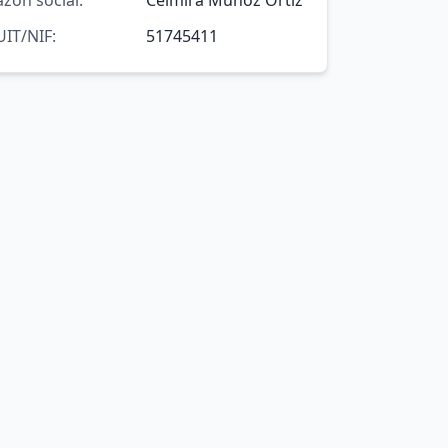
azón social:
Celmira Muñoz Ortiz
UIT/NIF:
51745411