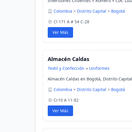
Inversiones Cifuentes Y Romero Y CIA. Ltda
Colombia
>
Distrito Capital
>
Bogotá
Cl 171 A # 54 C-28
Ver Más
Almacén Caldas
Textil y Confección
Uniformes
Almacén Caldas en Bogotá, Distrito Capita
Colombia
>
Distrito Capital
>
Bogotá
Cr10 A 11-82
Ver Más