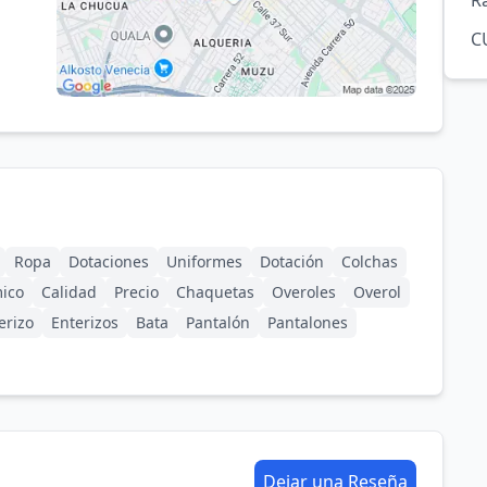
R
C
Ropa
Dotaciones
Uniformes
Dotación
Colchas
ico
Calidad
Precio
Chaquetas
Overoles
Overol
erizo
Enterizos
Bata
Pantalón
Pantalones
Dejar una Reseña