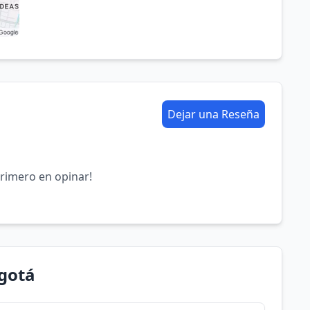
Dejar una Reseña
primero en opinar!
ogotá