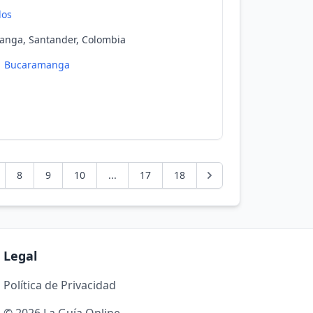
dos
anga, Santander, Colombia
Bucaramanga
8
9
10
...
17
18
Legal
Política de Privacidad