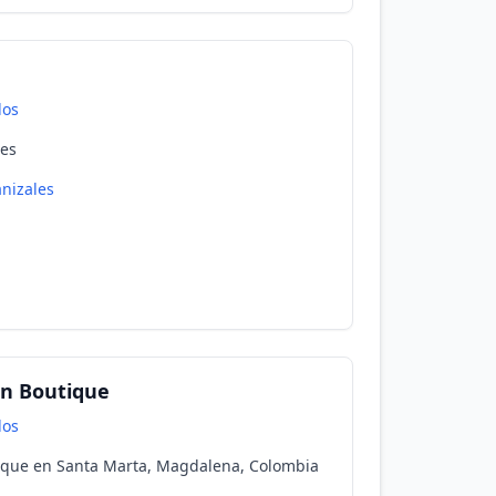
dos
des
nizales
on Boutique
dos
ique en Santa Marta, Magdalena, Colombia