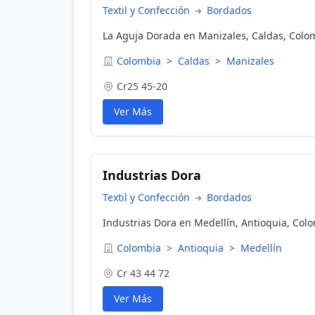
Textil y Confección
Bordados
La Aguja Dorada en Manizales, Caldas, Colo
Colombia
>
Caldas
>
Manizales
Cr25 45-20
Ver Más
Industrias Dora
Textil y Confección
Bordados
Industrias Dora en Medellín, Antioquia, Col
Colombia
>
Antioquia
>
Medellín
Cr 43 44 72
Ver Más