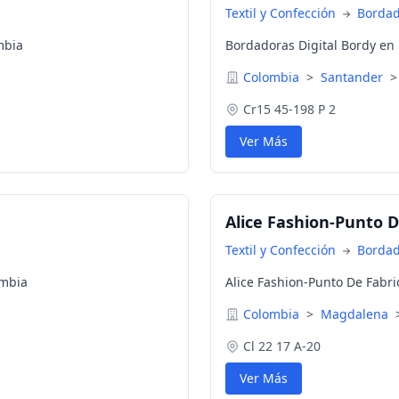
Textil y Confección
Borda
mbia
Bordadoras Digital Bordy e
Colombia
>
Santander
>
Cr15 45-198 P 2
Ver Más
Alice Fashion-Punto D
Textil y Confección
Borda
ombia
Alice Fashion-Punto De Fabr
Colombia
>
Magdalena
Cl 22 17 A-20
Ver Más