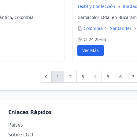
Textil y Confección
Borda
lántico, Colombia
Gamacolor Ltda. en Bucaram
Colombia
>
Santander
>
Cl 24 20-65
Ver Más
1
2
3
4
5
6
7
Enlaces Rápidos
Países
Sobre LGO