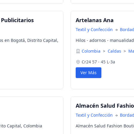
ublicitarios
Artelanas Ana
Textil y Confección
Borda
 en Bogotá, Distrito Capital,
Hilos - adornos - manualida
Colombia
>
Caldas
>
Ma
Cr24 57 - 45 L-3a
Ver Más
Almacén Salud Fashi
Textil y Confección
Borda
rito Capital, Colombia
Almacén Salud Fashion Bout