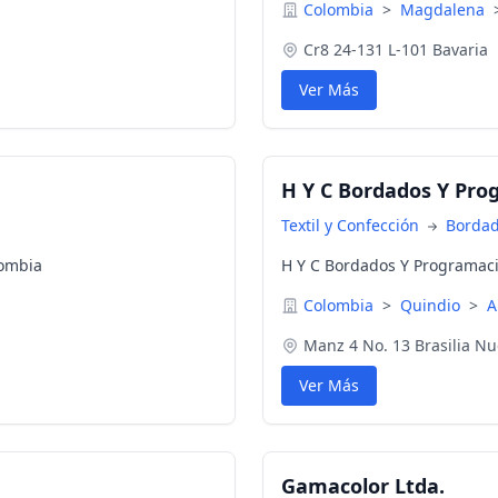
Colombia
>
Magdalena
Cr8 24-131 L-101 Bavaria
Ver Más
H Y C Bordados Y Pro
Textil y Confección
Borda
lombia
H Y C Bordados Y Programac
Colombia
>
Quindio
>
A
Manz 4 No. 13 Brasilia N
Ver Más
Gamacolor Ltda.