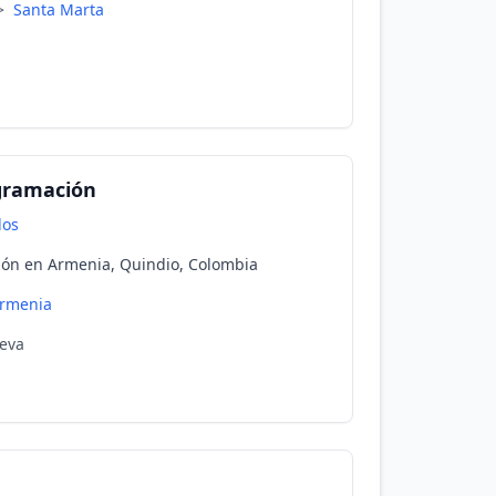
>
Santa Marta
gramación
dos
ión en Armenia, Quindio, Colombia
rmenia
ueva