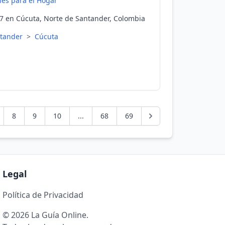
es para el Hogar
17 en Cúcuta, Norte de Santander, Colombia
ntander
>
Cúcuta
8
9
10
...
68
69
Legal
Política de Privacidad
© 2026 La Guía Online.