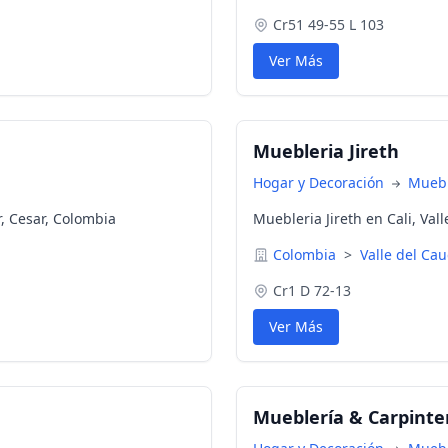
Cr51 49-55 L 103
Ver Más
Muebleria Jireth
Hogar y Decoración
Muebl
, Cesar, Colombia
Muebleria Jireth en Cali, Val
Colombia
>
Valle del Ca
Cr1 D 72-13
Ver Más
Mueblería & Carpinter