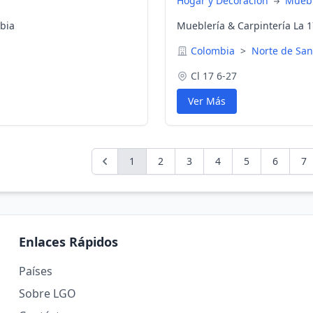
Hogar y Decoración
Muebl
bia
Mueblería & Carpintería La 
Colombia
>
Norte de Sa
Cl 17 6-27
Ver Más
1
2
3
4
5
6
7
Enlaces Rápidos
Países
Sobre LGO