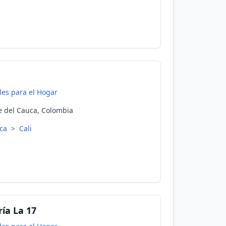
es para el Hogar
le del Cauca, Colombia
uca
>
Cali
ía La 17