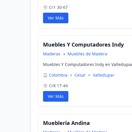
Cr1 30-67
Ver Más
Muebles Y Computadores Indy
Maderas
Muebles de Madera
Muebles Y Computadores Indy en Valledupar
Colombia
>
Cesar
>
Valledupar
Cr8 17-44
Ver Más
Mueblería Andina