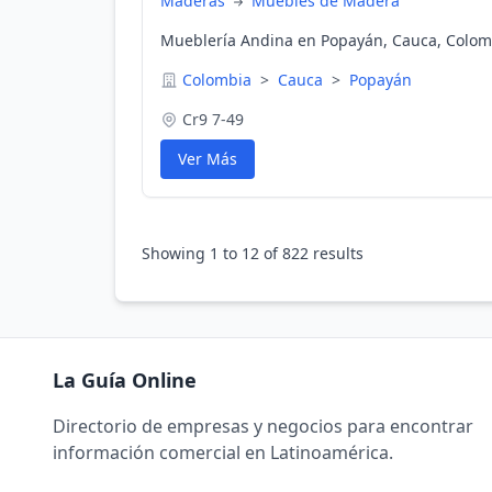
Maderas
Muebles de Madera
Mueblería Andina en Popayán, Cauca, Colom
Colombia
>
Cauca
>
Popayán
Cr9 7-49
Ver Más
Showing
1
to
12
of
822
results
La Guía Online
Directorio de empresas y negocios para encontrar
información comercial en Latinoamérica.