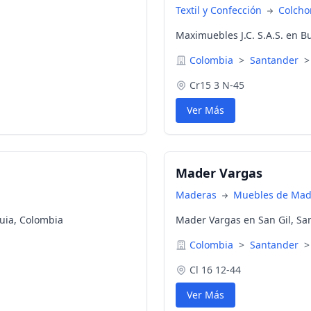
Textil y Confección
Colcho
Maximuebles J.C. S.A.S. en 
Colombia
>
Santander
>
Cr15 3 N-45
Ver Más
Mader Vargas
Maderas
Muebles de Mad
uia, Colombia
Mader Vargas en San Gil, Sa
Colombia
>
Santander
>
Cl 16 12-44
Ver Más