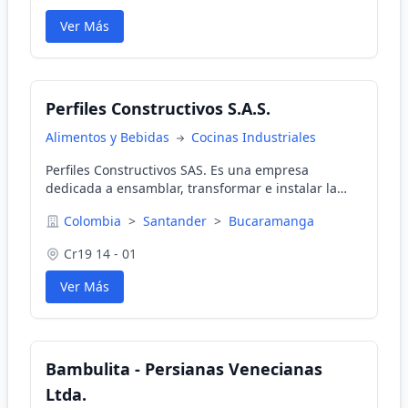
Ver Más
Perfiles Constructivos S.A.S.
Alimentos y Bebidas
Cocinas Industriales
Perfiles Constructivos SAS. Es una empresa
dedicada a ensamblar, transformar e instalar la
perfilaría en PVC y el Corian. Puertas y ventanas
Colombia
>
Santander
>
Bucaramanga
pvc, barandas y tubulares, Sistemas constructivos.
Cr19 14 - 01
Ver Más
Bambulita - Persianas Venecianas
Ltda.