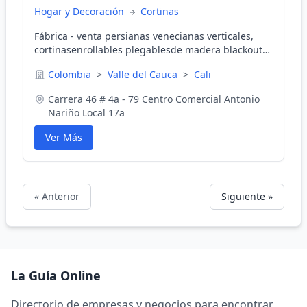
Hogar y Decoración
Cortinas
Fábrica - venta persianas venecianas verticales,
cortinasenrollables plegablesde madera blackouts,
minipersianas y macromedesas, bambulitas y
Colombia
>
Valle del Cauca
>
Cali
romanas - decoración de interiores.
Carrera 46 # 4a - 79 Centro Comercial Antonio
Nariño Local 17a
Ver Más
« Anterior
Siguiente »
La Guía Online
Directorio de empresas y negocios para encontrar