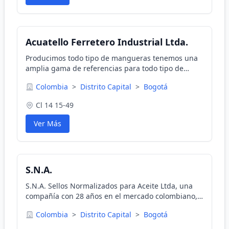
Acuatello Ferretero Industrial Ltda.
Producimos todo tipo de mangueras tenemos una
amplia gama de referencias para todo tipo de
trabajo y riego.Mangueras en Polietileno.
Colombia
>
Distrito Capital
>
Bogotá
Manguera bicolor y/o fenix. Manguera Swank.
Mangueras.
Cl 14 15-49
Ver Más
S.N.A.
S.N.A. Sellos Normalizados para Aceite Ltda, una
compañía con 28 años en el mercado colombiano,
especializada en la fabricación de retenedores
Colombia
>
Distrito Capital
>
Bogotá
para aceite.