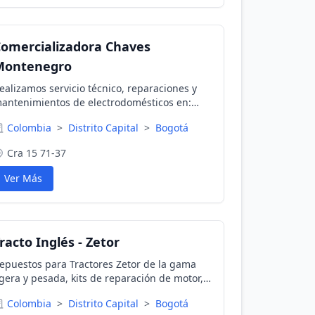
omercializadora Chaves
Montenegro
ealizamos servicio técnico, reparaciones y
antenimientos de electrodomésticos en:
ogotá, Chía, Cajica, Calera, Sopo, Tabio, y
Colombia
>
Distrito Capital
>
Bogotá
enjo.Todo con repuestos originales.
Cra 15 71-37
Ver Más
racto Inglés - Zetor
epuestos para Tractores Zetor de la gama
igera y pesada, kits de reparación de motor,
asquetería de bancada y biela, válvulas,
Colombia
>
Distrito Capital
>
Bogotá
ujes, bombas de agua, aceite, dirección,