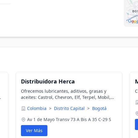
Distribuidora Herca
M
Ofrecemos lubricantes, aditivos, grasas y
C
aceites: Castrol, Chevron, Elf, Terpel, Mobil,
s
Shell, Franig, Total. Somos distribuidores
Colombia
>
Distrito Capital
>
Bogotá
autorizados de lubricantes y grasas para el
mantenimiento.
Av 1 de Mayo Transv 73 A Bis A 35 C-29 S
Ver Más