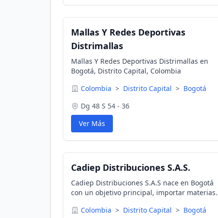
Mallas Y Redes Deportivas
Distrimallas
Mallas Y Redes Deportivas Distrimallas en
Bogotá, Distrito Capital, Colombia
Colombia
>
Distrito Capital
>
Bogotá
Dg 48 S 54 - 36
Ver Más
Cadiep Distribuciones S.A.S.
Cadiep Distribuciones S.A.S nace en Bogotá
con un objetivo principal, importar materias
primas de la mejor calidad a nuestros client
Colombia
>
Distrito Capital
>
Bogotá
del campo farmacéutico; alimentos,