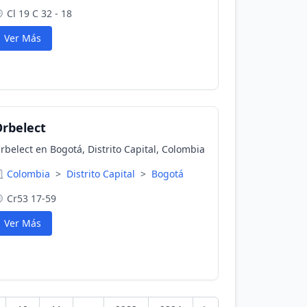
idráulicas e inyección.
Cl 19 C 32 - 18
Ver Más
rbelect
rbelect en Bogotá, Distrito Capital, Colombia
Colombia
>
Distrito Capital
>
Bogotá
Cr53 17-59
Ver Más