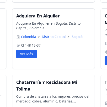
Adquiera En Alquiler
C
Adquiera En Alquiler en Bogotá, Distrito
Capital, Colombia
R
m
Colombia
>
Distrito Capital
>
Bogotá
B
T
Cl 148 13-37
Ver Más
Chatarrería Y Recicladora Mi
T
Tolima
R
l
Compra de chatarra a los mejores precios del
es
c
mercado: cobre, aluminio, baterías,
b
estanterías industriales, ascensores viejos,