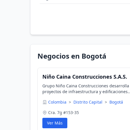
Negocios en Bogotá
Niño Caina Construcciones S.A.S.
Grupo Niño Caina Construcciones desarrolla
proyectos de infraestructura y edificaciones
para el sector público y privado, en los cuale
Colombia
>
Distrito Capital
>
Bogotá
asegura el cumplimiento de calidad.
Cra. 7g #153-35
Ver Más