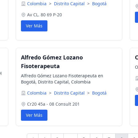
h
Colombia
>
Distrito Capital
>
Bogotá
escaleras eléctricas, Licencia ambiental y
RAEES- Nivel Nacional
Av CL. 80 69 P-20
Ver Más
Alfredo Gómez Lozano
O
Fisoterapeuta
O
H
Alfredo Gómez Lozano Fisoterapeuta en
Bogotá, Distrito Capital, Colombia
Colombia
>
Distrito Capital
>
Bogotá
Cr20 45a - 08 Consult 201
Ver Más