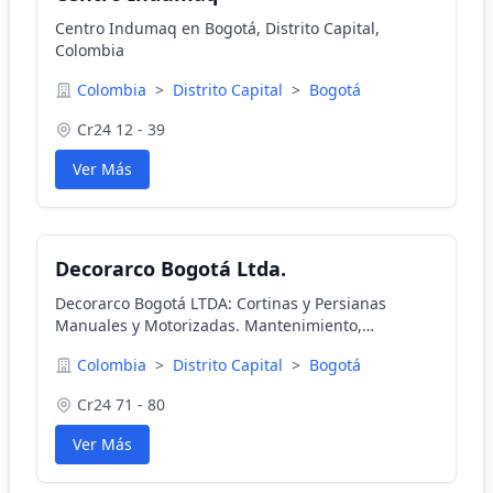
Centro Indumaq en Bogotá, Distrito Capital,
Colombia
Colombia
>
Distrito Capital
>
Bogotá
Cr24 12 - 39
Ver Más
Decorarco Bogotá Ltda.
Decorarco Bogotá LTDA: Cortinas y Persianas
Manuales y Motorizadas. Mantenimiento,
Repuestos, Enrollables, Romanas, Black Out,
Colombia
>
Distrito Capital
>
Bogotá
Bambulitas, Pánel Japonés, Sheer Elegance, Solar
Screen, Accesorios, Riel
Cr24 71 - 80
Ver Más