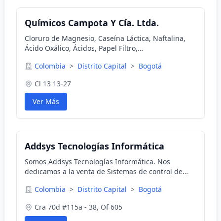
Químicos Campota Y Cía. Ltda.
Cloruro de Magnesio, Caseína Láctica, Naftalina,
Ácido Oxálico, Ácidos, Papel Filtro,
Incienso,Cápsulas de Gelatina Vacías,Clorato de
Colombia
>
Distrito Capital
>
Bogotá
Potasio,Flor de Jamaica,Silica Gel,Carbonato de
Magnesio,Bentonita
Cl 13 13-27
Ver Más
Addsys Tecnologías Informática
Somos Addsys Tecnologías Informática. Nos
dedicamos a la venta de Sistemas de control de
tiempo para nómina, control de acceso, lectores
Colombia
>
Distrito Capital
>
Bogotá
biométricos con reconocimiento de mano
,másEstamos ende Bogota
Cra 70d #115a - 38, Of 605