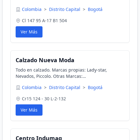
Colombia
>
Distrito Capital
>
Bogotá
Cl 147 95 A-17 B1 504
Ver Más
Calzado Nueva Moda
Todo en calzado. Marcas propias: Lady-star,
Nevados, Piccolo. Otras Marcas:
Brahma,Croydon,Bubble
Colombia
>
Distrito Capital
>
Bogotá
Gummers,O.P,Power,Discovery,Verlon,Grendha,Aeroflex,Róm
muchas más en nuestro portafolio.
Cr15 124 - 30 L-2-132
Ver Más
Centro Indumaq