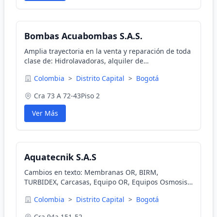
Bombas Acuabombas S.A.S.
Amplia trayectoria en la venta y reparación de toda
clase de: Hidrolavadoras, alquiler de
hidrolavadoras, reparación de hidrolavadoras,
Colombia
>
Distrito Capital
>
Bogotá
bombas de agua para diferentes tipos de
pozos.Lavado de tanques
Cra 73 A 72-43Piso 2
Ver Más
Aquatecnik S.A.S
Cambios en texto: Membranas OR, BIRM,
TURBIDEX, Carcasas, Equipo OR, Equipos Osmosis
Inversa, Ultrafiltración, Nano filtración, Lechos
Colombia
>
Distrito Capital
>
Bogotá
Filtrantes, Productos Químicos para Limpieza de
Membranas.
Cra 94a 151-52