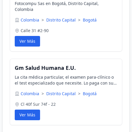
Fotocompu Sas en Bogotá, Distrito Capital,
Colombia
Colombia
>
Distrito Capital
>
Bogotá
Calle 31 #2-90
Ver Más
Gm Salud Humana E.U.
La cita médica particular, el examen para-clínico o
el test especializado que necesite. Lo paga con su
tarjeta débito, crédito o en efectivo; llena el
Colombia
>
Distrito Capital
>
Bogotá
formulario dándonos a conocer sus datos.
Cl 40f Sur 74f - 22
Ver Más