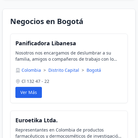
Negocios en Bogotá
Panificadora Libanesa
Nosotros nos encargamos de deslumbrar a su
familia, amigos o compañeros de trabajo con lo
mejor de la gastronomía Libanesa. Ud. se encarga
Colombia
>
Distrito Capital
>
Bogotá
de lo demás.Llámenos y un especialista le ayudará
Cl 132 47 - 22
Ver Más
Euroetika Ltda.
Representantes en Colombia de productos
farmacéuticos y dermocosméticos de investigación