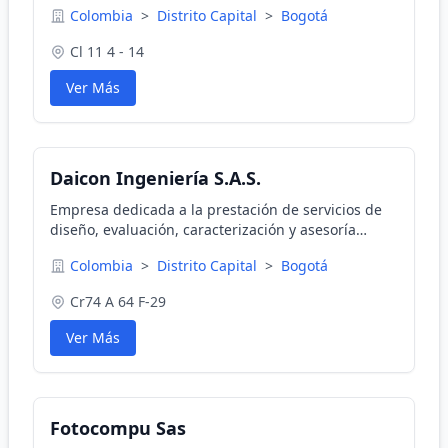
Colombia
>
Distrito Capital
>
Bogotá
Cl 11 4 - 14
Ver Más
Daicon Ingeniería S.A.S.
Empresa dedicada a la prestación de servicios de
diseño, evaluación, caracterización y asesoría
técnica, conformada por un grupo
Colombia
>
Distrito Capital
>
Bogotá
interdisciplinario de técnicos y profesionales.
Cr74 A 64 F-29
Ver Más
Fotocompu Sas