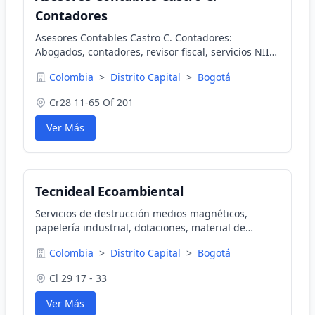
Contadores
Asesores Contables Castro C. Contadores:
Abogados, contadores, revisor fiscal, servicios NIIF,
contabilidad, asesorías empresariales, jurídicas,
Colombia
>
Distrito Capital
>
Bogotá
laborales.
Cr28 11-65 Of 201
Ver Más
Tecnideal Ecoambiental
Servicios de destrucción medios magnéticos,
papelería industrial, dotaciones, material de
publicidad, manejo y disposición de residuos
Colombia
>
Distrito Capital
>
Bogotá
peligrosos y/o no reciclables, compra de reciclaje
Cl 29 17 - 33
Ver Más