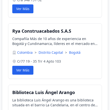
Ver Más
Rya Construacabados S.A.S
Compañía Más de 10 años de experiencia en
Bogotá y Cundinamarca, líderes en el mercado en
la elaboración de prefabricados en granito pulido,
Colombia
>
Distrito Capital
>
Bogotá
Lavaderos,Mesones,Lavatraperos,plaquetas en
granito,etc.
Cr77 19 - 35 Trr 4 Apto 103
Ver Más
Biblioteca Luis Ángel Arango
La biblioteca Luis Ángel Arango es una biblioteca
situada en el barrio La Candelaria, en el centro de
Bogotá, Colombia