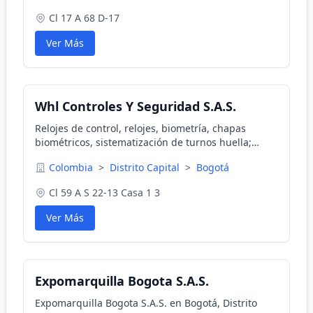
Cl 17 A 68 D-17
Ver Más
Whl Controles Y Seguridad S.A.S.
Relojes de control, relojes, biometría, chapas
biométricos, sistematización de turnos huella;
accesos, control de correspondencia, control
Colombia
>
Distrito Capital
>
Bogotá
documentos, contadoras de billetes y monedas.
Cl 59 A S 22-13 Casa 1 3
Ver Más
Expomarquilla Bogota S.A.S.
Expomarquilla Bogota S.A.S. en Bogotá, Distrito