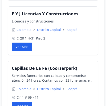
E Y J Licencias Y Construcciones
Licencias y construcciones
Colombia
>
Distrito Capital
>
Bogotá
Cr28 1 H-31 Piso 2
Ver Más
Capillas De La Fe (Coorserpark)
Servicios funerarios con calidad y compromiso,
atención 24 horas. Contamos con 33 funerarias en
10 ciudades del país,excelentes y cómodas
Colombia
>
Distrito Capital
>
Bogotá
instalaciones provistas de amplios parqueaderos.
Cr11 # 69 - 11
Ver Más