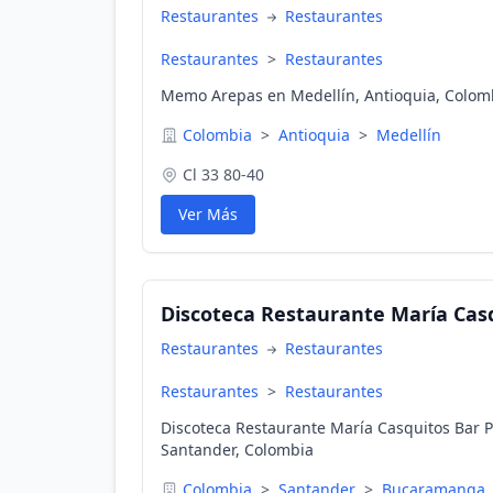
Restaurantes
Restaurantes
Restaurantes
>
Restaurantes
Memo Arepas en Medellín, Antioquia, Colom
Colombia
>
Antioquia
>
Medellín
Cl 33 80-40
Ver Más
Discoteca Restaurante María Casq
Restaurantes
Restaurantes
Restaurantes
>
Restaurantes
Discoteca Restaurante María Casquitos Bar 
Santander, Colombia
Colombia
>
Santander
>
Bucaramanga