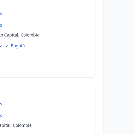
s
s
to Capital, Colombia
tal
>
Bogotá
s
s
Capital, Colombia