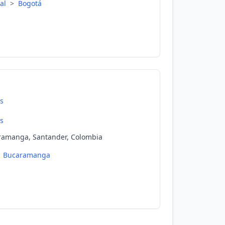
tal
>
Bogotá
s
s
aramanga, Santander, Colombia
Bucaramanga